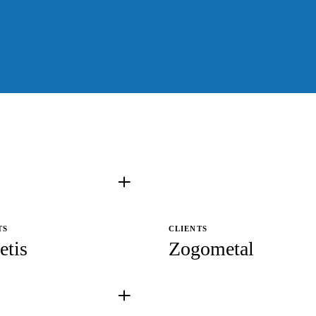
 ψύξης
σκευών
 ψύξης
σκευών
TS
CLIENTS
etis
Zogometal