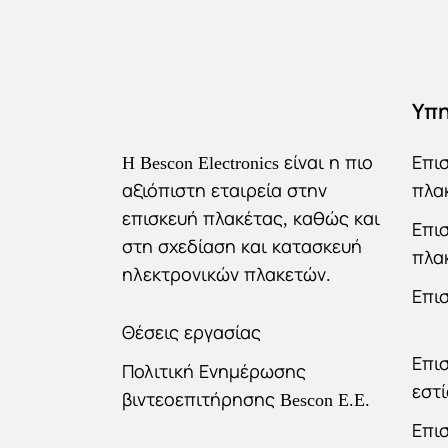
Υπη
H Bescon Electronics είναι η πιο
Επι
αξιόπιστη εταιρεία στην
πλα
επισκευή πλακέτας, καθώς και
Επι
στη σχεδίαση και κατασκευή
πλα
ηλεκτρονικών πλακετών.
Επι
Θέσεις εργασίας
Επι
Πολιτική Ενημέρωσης
εστ
βιντεοεπιτήρησης Bescon E.E.
Επι