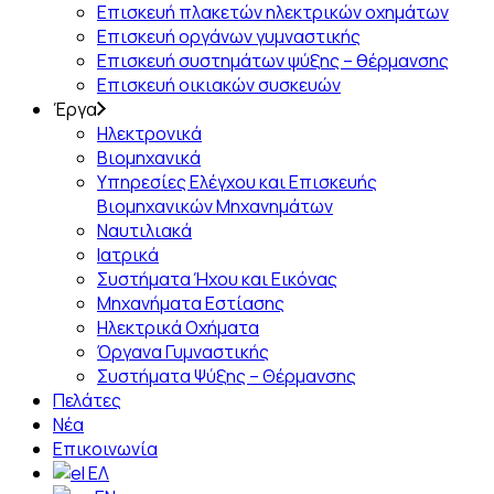
Επισκευή πλακετών ηλεκτρικών οχημάτων
Επισκευή οργάνων γυμναστικής
Επισκευή συστημάτων ψύξης – θέρμανσης
Επισκευή οικιακών συσκευών
Έργα
Ηλεκτρονικά
Βιομηχανικά
Υπηρεσίες Ελέγχου και Επισκευής
Βιομηχανικών Μηχανημάτων
Ναυτιλιακά
Ιατρικά
Συστήματα Ήχου και Εικόνας
Μηχανήματα Εστίασης
Ηλεκτρικά Οχήματα
Όργανα Γυμναστικής
Συστήματα Ψύξης – Θέρμανσης
Πελάτες
Νέα
Επικοινωνία
ΕΛ