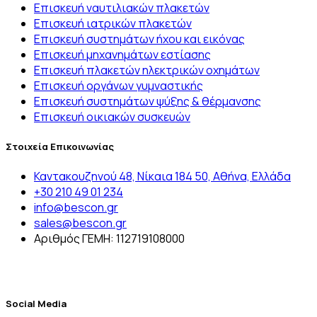
Επισκευή ναυτιλιακών πλακετών
Επισκευή ιατρικών πλακετών
Επισκευή συστημάτων ήχου και εικόνας
Επισκευή μηχανημάτων εστίασης
Επισκευή πλακετών ηλεκτρικών οχημάτων
Επισκευή οργάνων γυμναστικής
Επισκευή συστημάτων ψύξης & θέρμανσης
Επισκευή οικιακών συσκευών
Στοιχεία Επικοινωνίας
Καντακουζηνού 48, Νίκαια 184 50, Αθήνα, Ελλάδα
+30 210 49 01 234
info@bescon.gr
sales@bescon.gr
Αριθμός ΓΕΜΗ: 112719108000
LinkedIn
Social Media