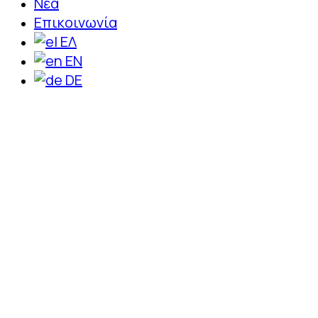
Νέα
Επικοινωνία
ΕΛ
EN
DE
Professional Oven Control
Home
Catering equipment
Professional Oven Control