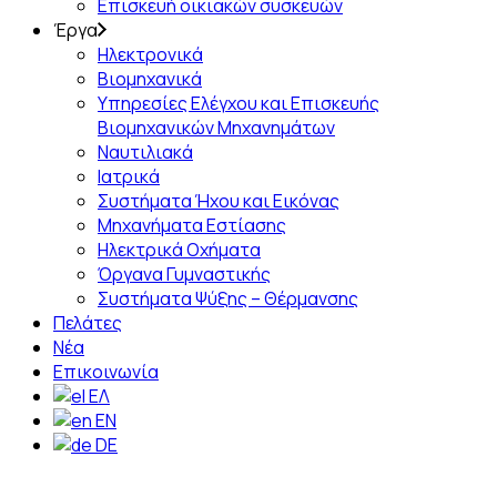
Επισκευή οικιακών συσκευών
Έργα
Ηλεκτρονικά
Βιομηχανικά
Υπηρεσίες Ελέγχου και Επισκευής
Βιομηχανικών Μηχανημάτων
Ναυτιλιακά
Ιατρικά
Συστήματα Ήχου και Εικόνας
Μηχανήματα Εστίασης
Ηλεκτρικά Οχήματα
Όργανα Γυμναστικής
Συστήματα Ψύξης – Θέρμανσης
Πελάτες
Νέα
Επικοινωνία
ΕΛ
EN
DE