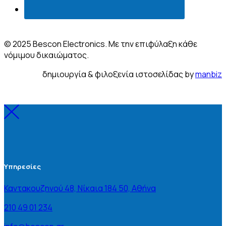
© 2025 Bescon Electronics. Με την επιφύλαξη κάθε
νόμιμου δικαιώματος.
δημιουργία & φιλοξενία ιστοσελίδας by
manbiz
Υπηρεσίες
Καντακουζηνού 48, Νίκαια 184 50, Αθήνα
210 49 01 234