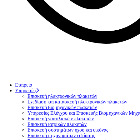
Skip
to
the
content
Εταιρεία
Υπηρεσίες
Επισκευή ηλεκτρονικών πλακετών
Σχεδίαση και κατασκευή ηλεκτρονικών πλακετών
Επισκευή βιομηχανικών πλακετών
Υπηρεσίες Ελέγχου και Επισκευής Βιομηχανικών Μηχ
Επισκευή ναυτιλιακών πλακετών
Επισκευή ιατρικών πλακετών
Επισκευή συστημάτων ήχου και εικόνας
Επισκευή μηχανημάτων εστίασης