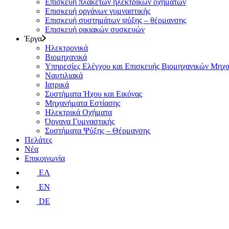
Επισκευή πλακετών ηλεκτρικών οχημάτων
Επισκευή οργάνων γυμναστικής
Επισκευή συστημάτων ψύξης – θέρμανσης
Επισκευή οικιακών συσκευών
Έργα
Ηλεκτρονικά
Βιομηχανικά
Υπηρεσίες Ελέγχου και Επισκευής Βιομηχανικών Μηχ
Ναυτιλιακά
Ιατρικά
Συστήματα Ήχου και Εικόνας
Μηχανήματα Εστίασης
Ηλεκτρικά Οχήματα
Όργανα Γυμναστικής
Συστήματα Ψύξης – Θέρμανσης
Πελάτες
Νέα
Επικοινωνία
ΕΛ
EN
DE