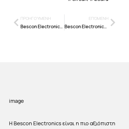
ΠΡΟΗΓΟΎΜΕΝΗ
ΕΠΌΜΕΝΗ
Bescon Electronics Repair – Επισκευή AALRBORG EMERSON MISSION POWER PANEL
Bescon Electronics Repair – Επισκευή Anti-fouling System for Shipbuilding
H Bescon Electronics είναι η πιο αξιόπιστη